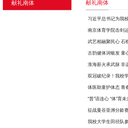
献礼南体
献礼南体
习近平总书记为我校
南京体育学院击剑运
武艺相融聚民心 
古韵健体润银发 童
淮海薪火承武脉 非
双冠破纪录！我校
体医助童护体态 
“普”语连心 “体
征战曼谷亚洲分龄赛
我校大学生田径队参