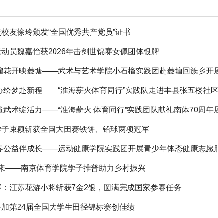
校友徐玲颁发“全国优秀共产党员”证书
动员魏嘉怡获2026年击剑世锦赛女佩团体银牌
石榴花开映菱塘——武术与艺术学院小石榴实践团赴菱塘回族乡开
心绘梦赴新程——“淮海薪火体育同行”实践队走进丰县张五楼社
遗武术绽活力——“淮海薪火 体育同行”实践团队献礼南体70周年
学子束颖斩获全国大田赛铁饼、铅球两项冠军
青春公益伴成长——运动健康学院实践团开展青少年体态健康志愿
”育未来——南京体育学院学子推普助力乡村振兴
：江苏花游小将斩获7金2银，圆满完成国家参赛任务
加第24届全国大学生田径锦标赛创佳绩