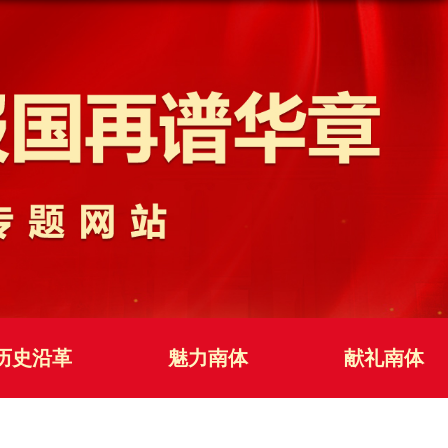
历史沿革
魅力南体
献礼南体