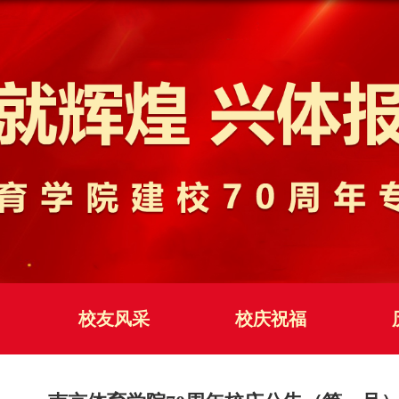
校友风采
校庆祝福