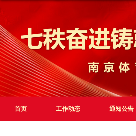
首页
工作动态
通知公告